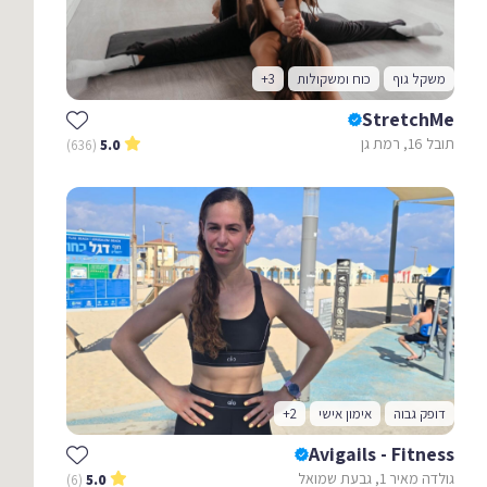
משקל גוף
כוח ומשקולות
+3
StretchMe
תובל 16, רמת גן
(636)
5.0
דופק גבוה
אימון אישי
+2
Avigails - Fitness
גולדה מאיר 1, גבעת שמואל
(6)
5.0