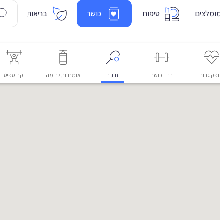
ומלצים
טיפוח
כושר
בריאות
פק גבוה
חדר כושר
חוגים
אומנויות לחימה
קרוספיט