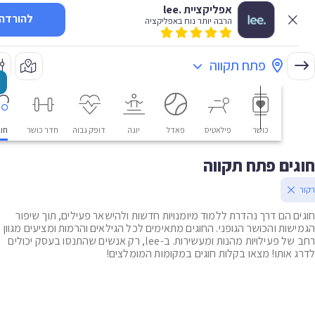
אפליקציית .lee
להורדה
הרבה יותר נוח באפליקציה
פתח תקווה
כושר
פילאטיס
פאדל
יוגה
דופק גבוה
חדר כושר
חוגים
ים פתח תקווה
ם הם דרך נהדרת ללמוד מיומנויות חדשות ולהישאר פעילים, תוך שיפור
שות והכושר הגופני. החוגים מתאימים לכל הגילאים והרמות ומציעים מגוון
רחב של פעילויות מהנות ומעשירות. ב-lee, רק אנשים שהתנסו בעסק יכולים
 אותו! מצאו בקלות חוגים במקומות המומלצים!