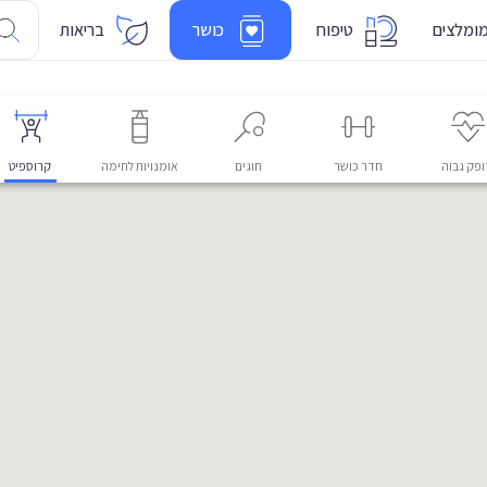
ומלצים
טיפוח
כושר
בריאות
פק גבוה
חדר כושר
חוגים
אומנויות לחימה
קרוספיט