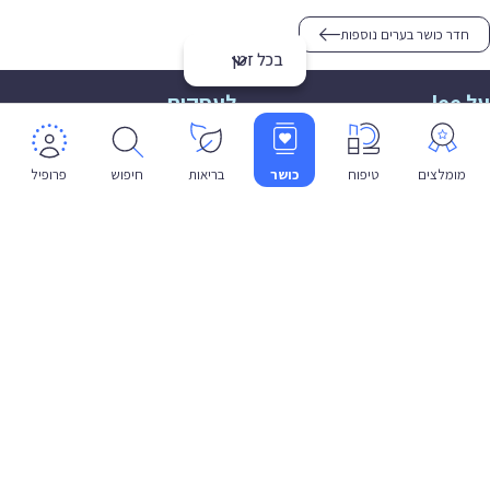
חדר כושר בערים נוספות
בכל זמן
על lee
לעסקים
אודות
הצטרפות
תמיכה
תמיכה לעסקים
מומלצים
טיפוח
כושר
בריאות
חיפוש
פרופיל
פרטיות
שפה
עברית
תנאי שימוש
מדיניות פרטיות
הצהרת נגישות
© 2026 lee co il