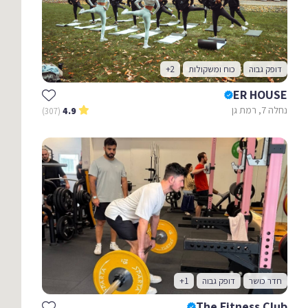
דופק גבוה
כוח ומשקולות
+2
ER HOUSE
נחלה 7, רמת גן
(307)
4.9
חדר כושר
דופק גבוה
+1
The Fitness Club