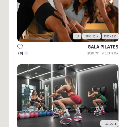
פילאטיס
אימון אישי
+3
GALA PILATES
אמיר גלבוע, תל אביב
(0)
דופק גבוה