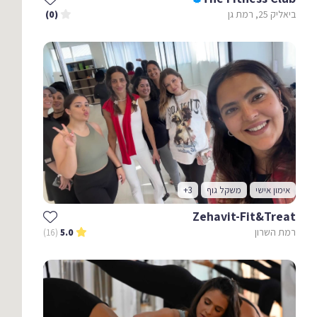
ביאליק 25, רמת גן
(0)
אימון אישי
משקל גוף
+3
Zehavit-Fit&treat
רמת השרון
(16)
5.0