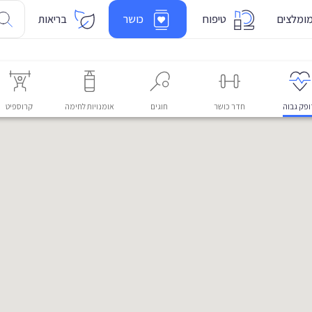
ומלצים
טיפוח
כושר
בריאות
פק גבוה
חדר כושר
חוגים
אומנויות לחימה
קרוספיט