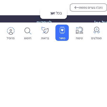
נינג'ה בערים נוספות
בכל זמן
על lee
לעסקים
אודות
הצטרפות
תמיכה
תמיכה לעסקים
מומלצים
טיפוח
כושר
בריאות
חיפוש
פרופיל
פרטיות
שפה
עברית
תנאי שימוש
מדיניות פרטיות
הצהרת נגישות
© 2026 lee co il