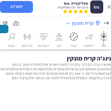
אפליקציית .lee
להורדה
הרבה יותר נוח באפליקציה
קרית מוצקין
כושר
פילאטיס
פאדל
יוגה
דופק גבוה
חדר כושר
חוגים
או
נינג'ה קרית מוצקין
אימוני נינג'ה הם דרך נהדרת לפתח כישורים אתלטיים ולהישאר בכושר.
השיעורים מתמקדים במכשולים ואתגרים שמחזקות את השרירים ומשפרות את
הגמישות והזריזות. ב-lee, רק אנשים שהתנסו מדרגים! מצאו בקלות אימוני
נינג'ה במקומות המומלצים והתחילו לשפר את הכושר שלכם עוד היום!