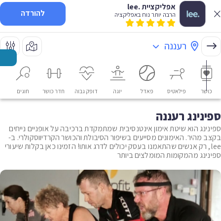
אפליקציית .lee
להורדה
הרבה יותר נוח באפליקציה
רעננה
כושר
פילאטיס
פאדל
יוגה
דופק גבוה
חדר כושר
חוגים
או
ספינינג רעננה
ספינינג הוא שיטת אימון אינטנסיבית שמתמקדת ברכיבה על אופניים נייחים
בקצב מהיר. האימונים מסייעים בשיפור הסיבולת והכושר הקרדיווסקולרי. ב-
lee, רק אנשים שהתאמנו בעסק יכולים לדרג אותו! הזמינו כאן בקלות שיעורי
ספינינג מהמקומות המומלצים ביותר