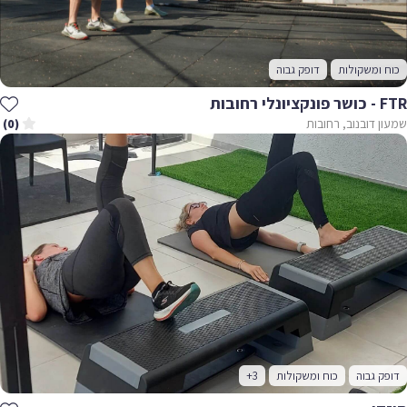
כוח ומשקולות
דופק גבוה
FTR - כושר פונקציונלי רחובות
שמעון דובנוב, רחובות
(0)
דופק גבוה
כוח ומשקולות
+3