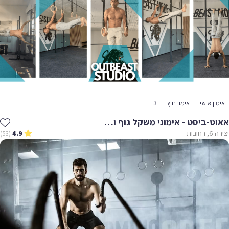
אימון אישי
אימון חוץ
+3
אאוט-ביסט - אימוני משקל גוף וקליסטניקס ברחובות ‏
יצירה 6, רחובות
(53)
4.9