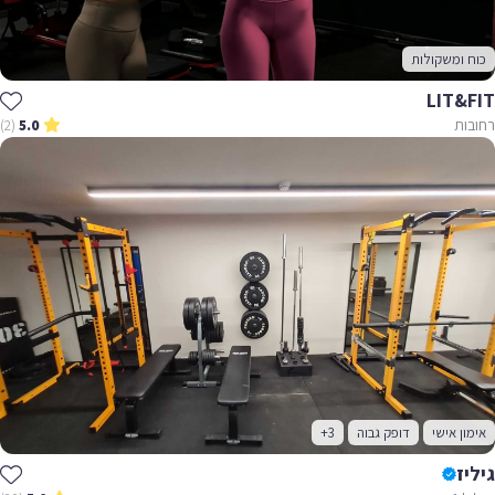
כוח ומשקולות
LIT&FIT
רחובות
(2)
5.0
אימון אישי
דופק גבוה
+3
גיליז