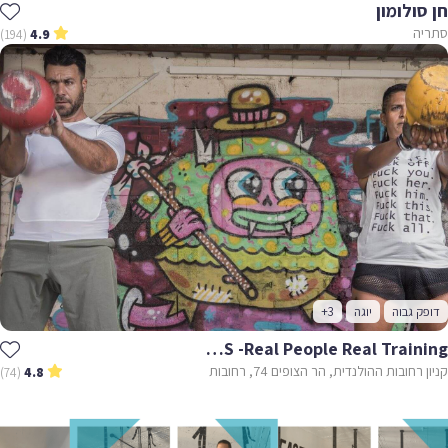
חן סולומון
סתריה
(194)
4.9
דופק גבוה
יוגה
+3
SKILLS -Real People Real Training
קניון רחובות ההולנדית, הר הצופים 74, רחובות
(74)
4.8