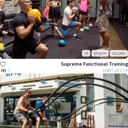
דופק גבוה
אימון חוץ
+3
Supreme Functional Training
יצירה 19, רחובות
(0)