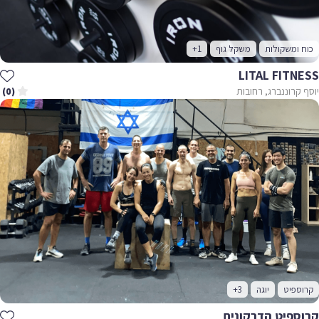
כוח ומשקולות
משקל גוף
+1
LITAL FITNESS
יוסף קרוננברג, רחובות
(0)
קרוספיט
יוגה
+3
קרוספיט הדרקונים