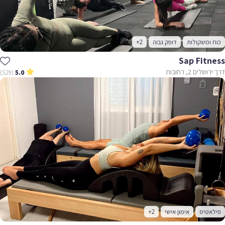
כוח ומשקולות
דופק גבוה
+2
Sap Fitness
דרך ירושלים 2, רחובות
(529)
5.0
פילאטיס
אימון אישי
+2