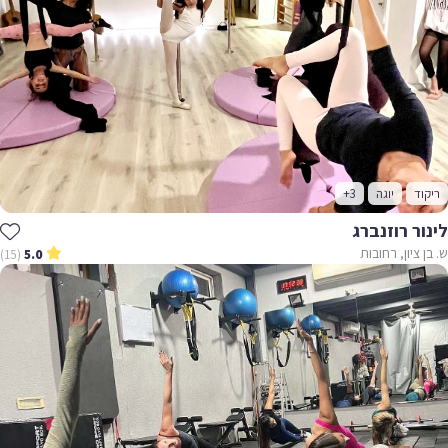
ריקוד
יוגה
+3
לינור רוזנברג
ש. בן ציון, רחובות
(15)
5.0