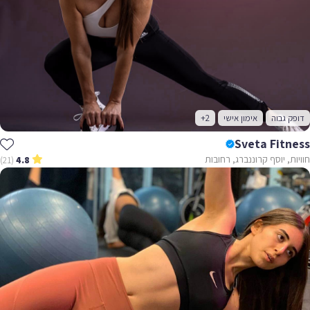
דופק גבוה
אימון אישי
+2
Sveta Fitness
חוויות, יוסף קרוננברג, רחובות
(21)
4.8