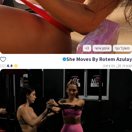
משקל גוף
אימון אישי
+3
She Moves By Rotem Azulay
סנונית 18, נס ציונה
(32)
4.9