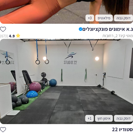
דופק גבוה
פילאטיס
+3
נ.א אימונים פונקציונלים
מוטי קינד 2, רחובות
(673)
4.9
דופק גבוה
אימון חוץ
+1
סטודיו 22