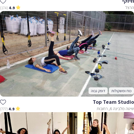
חיזקי
הרצל
(174)
4.9
כוח ומשקולות
דופק גבוה
Top Team Studio
שיטה מלבינה 6, רחובות
(777)
4.9