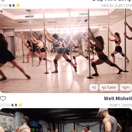
אילן רמון 5, נס ציונה
(714)
4.9
ריקוד
משקל גוף
+2
Well Mishell
המנוף, רחובות
(1550)
4.9