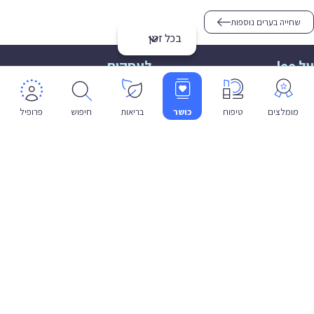
שחייה בערים נוספות
בכל זמן
על lee
לעסקים
אודות
הצטרפות
תמיכה
תמיכה לעסקים
מומלצים
טיפוח
כושר
בריאות
חיפוש
פרופיל
פרטיות
שפה
עברית
תנאי שימוש
מדיניות פרטיות
הצהרת נגישות
© 2026 lee co il