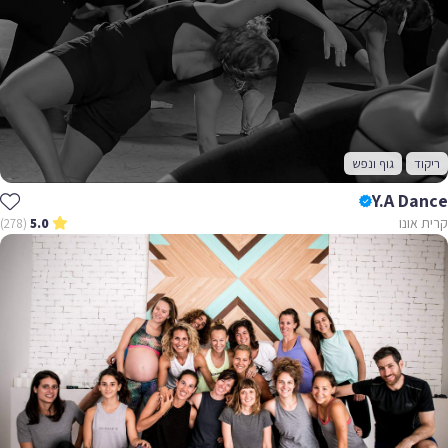
ריקוד
גוף ונפש
Y.A Dance
קרית אונו
(278)
5.0