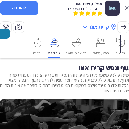
אפליקציית .lee
להורדה
הרבה יותר נוח באפליקציה
קרית אונו
בריאות
ספא / מסאג'
רפואה משלימה
גוף ונפש
תזונה
גוף ונפש קרית אונו
מיינדפולנס משפר את המודעות וההתמקדות ברגע הנוכחי, ומפחית מתח
ולחץ. התרגול כולל טכניקות נשימה ומדיטציה להרגעת הגוף והנפש. מצאו
בקלות סדנת מיינדפולנס במקומות המומלצים והתחילו לשפר את איכות החיים
שלכם עוד היום!