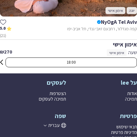
יוגה
אימון אישי
NyOgA Tel Aviv
5.0
קפה מגדלור, רחבעם זאבי גנדי, תל אביב-יפו
(21)
אימון אישי
₪270
שעה
אימון אישי
18:00
על lee
לעסקים
אודות
הצטרפות
תמיכה
תמיכה לעסקים
פרטיות
שפה
עברית
תנאי שימוש
מדיניות פרטיות