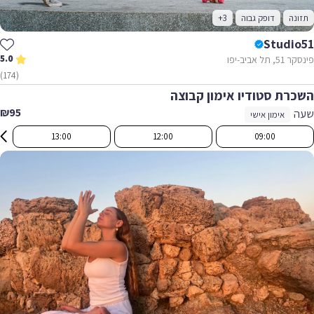
תזונה
דופק גבוה
+3
Studio51
5.0
פינסקר 51, תל אביב-יפו
(174)
השכרת סטודיו אימון קבוצה
₪95
שעה
אימון אישי
13:00
12:00
09:00