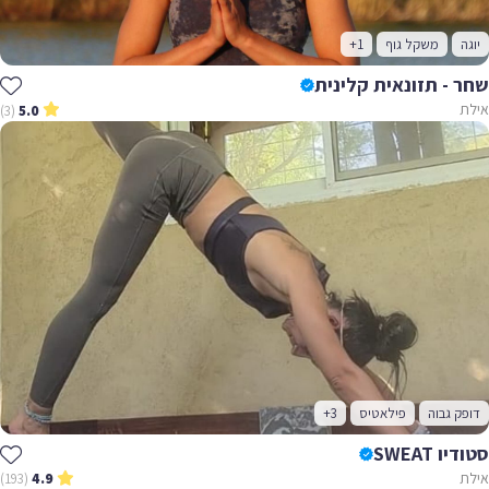
יוגה
משקל גוף
+1
שחר - תזונאית קלינית
אילת
(3)
5.0
דופק גבוה
פילאטיס
+3
סטודיו SWEAT
אילת
(193)
4.9