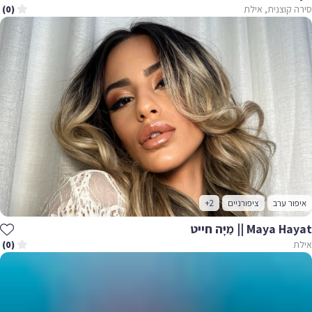
סירה קוצנית, אילת
(0)
איפור ערב
ציפורניים
+2
Maya Hayat || מַיָּה חייט
אילת
(0)