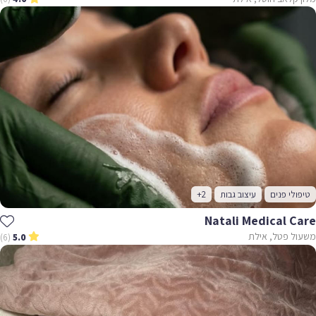
טיפולי פנים
עיצוב גבות
+2
Natali Medical Care
משעול פטל, אילת
(6)
5.0