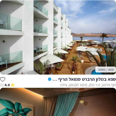
ספא / מסאג'
ספא במלון הרברט סמואל הריף אילת - Spa The Reef Eilat
חוף אלמוג, ת.ד 651, מיקוד 88105, אילת
(0)
4.0