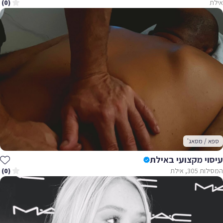
אילת
(0)
ספא / מסאג'
עיסוי מקצועי באילת
המסילות 305, אילת
(0)