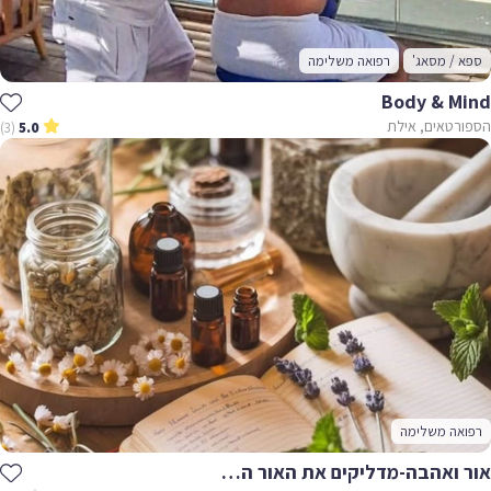
ספא / מסאג'
רפואה משלימה
Body & Mind
הספורטאים, אילת
(3)
5.0
רפואה משלימה
אור ואהבה-מדליקים את האור הפנימי