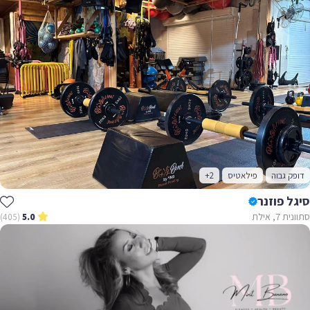
דופק גבוה
פילאטיס
+2
סיגל פוזנר
סתוונית 7, אילת
(405)
5.0