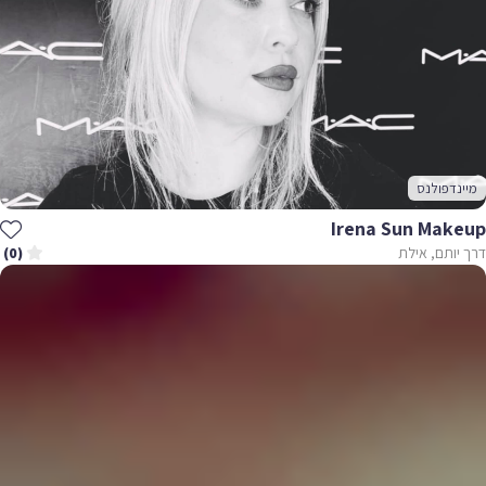
מיינדפולנס
Irena Sun Makeup
דרך יותם, אילת
(0)