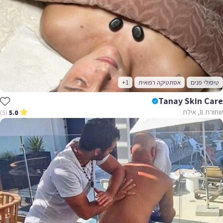
טיפולי פנים
אסתטיקה רפואית
+1
Tanay Skin Care
שחורת 8, אילת
(5)
5.0