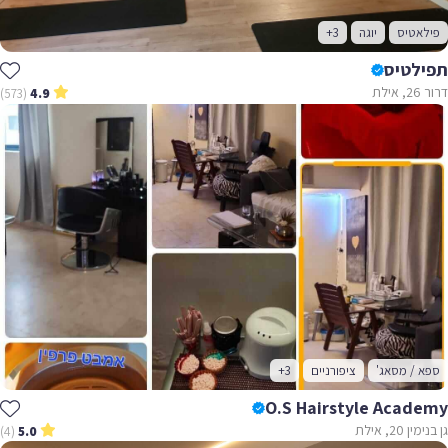
פילאטיס
יוגה
+3
תפילטיס
דרור 26, אילת
(573)
4.9
ספא / מסאג'
ציפורניים
+3
O.S Hairstyle Academy
גן בנימין 20, אילת
(4)
5.0