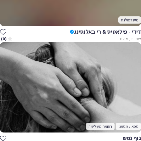
מיינדפולנס
דידי - פילאטיס & רי באלנסינג
שפריר, אילת
(0)
ספא / מסאג'
רפואה משלימה
גוף נפש