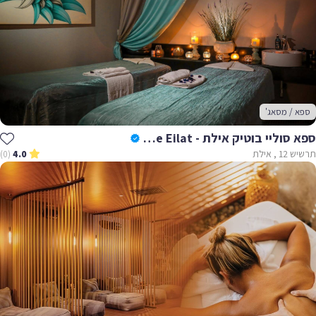
ספא / מסאג'
ספא סוליי בוטיק אילת - Soleil Spa Boutique Eilat
תרשיש 12 , אילת
(0)
4.0