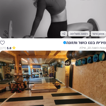
אימון אישי
רפואה משלימה
+2
מירית בננו כושר ותזונה
עונות השנה 10, אילת
(177)
5.0