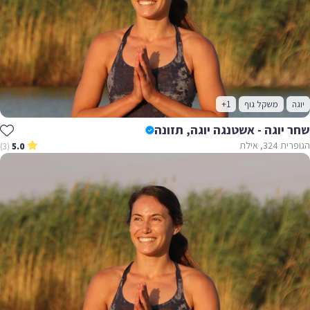
יוגה
משקל גוף
+1
שחר יוגה - אשטנגה יוגה, תזונה
הגופרית 324, אילת
(3)
5.0