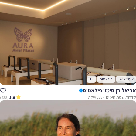
אימון אישי
פילאטיס
+3
אביאל בן סימון פילאטיס
שדרות ששת הימים 334, אילת
(638)
5.0