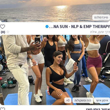
מיינדפולנס
IRENA SUN - NLP & EMP THERAPY
דרך יותם, אילת
(0)
אימון אישי
כוח ומשקולות
+3
אמיר ניסן פיט