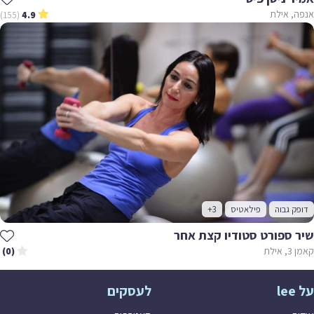
אנפה, אילת
(155)
4.9
דופק גבוה
פילאטיס
+3
שיר ספורט סטודיו קצת אחר
קאמן 3, אילת
(0)
על lee
לעסקים