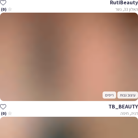
RutiBeauty
האלון 33, נשר
(0)
עיצוב גבות
ריסים
TB_BEAUTY
דניה, חיפה
(0)