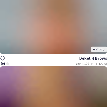
עיצוב גבות
Dekel.H Brows
אלכסנדר זייד 108, חיפה
(0)