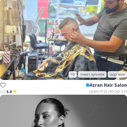
איפור קבוע
אסתטיקה רפואית
+3
Azran Hair Salon
הרב קוק 40, קרית מוצקין
(13)
5.0