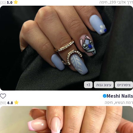
דרך אלנבי 199, חיפה
(31)
5.0
ציפורניים
עיצוב גבות
+3
Meshi Nails
רמת הנשיא, חיפה
(90)
4.8