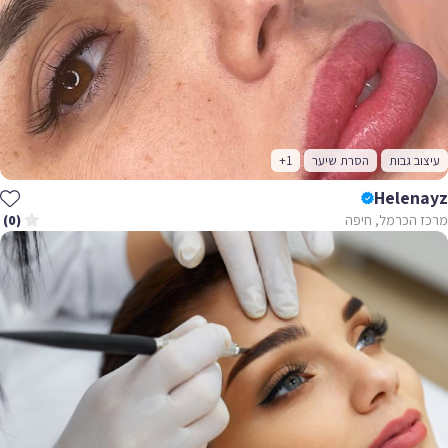
עיצוב גבות
הסרת שיער
+1
Helenayz
מרכז הכרמל, חיפה
(0)