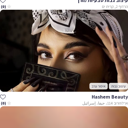
עיצוב גבות טבעיות מורן
הרדוף 2, קרית ים
(0)
עיצוב גבות
איפור ערב
Hashem Beauty
ארלוזורוב 114، حيفا، إسرائيل
(0)