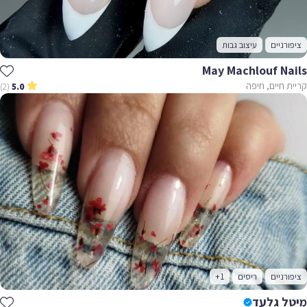
ציפורניים
עיצוב גבות
May Machlouf Nails
קריית חיים, חיפה
(2)
5.0
ציפורניים
ריסים
+1
מיטל גלעד