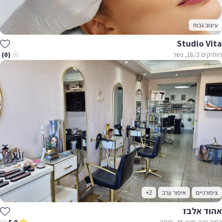
עיצוב גבות
Studio Vita
הותיקים 18/3, נשר
(0)
ציפורניים
איפור ערב
+2
אהוד אלבז
רחוב חנה סנש 45, חיפה