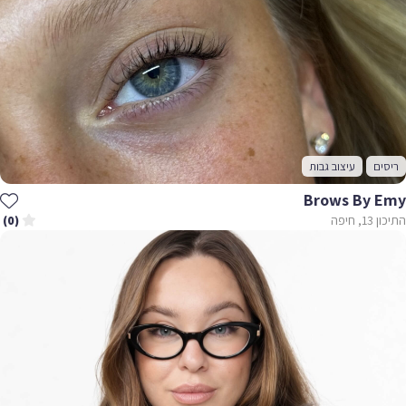
ריסים
עיצוב גבות
Brows By Emy
התיכון 13, חיפה
(0)