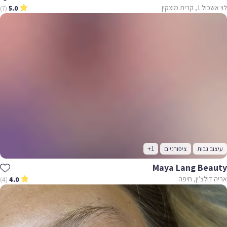
לוי אשכול 1, קרית מוצקין
(7)
5.0
עיצוב גבות
ציפורניים
+1
Maya Lang Beauty
אריה דולצ'ין, חיפה
(4)
4.0