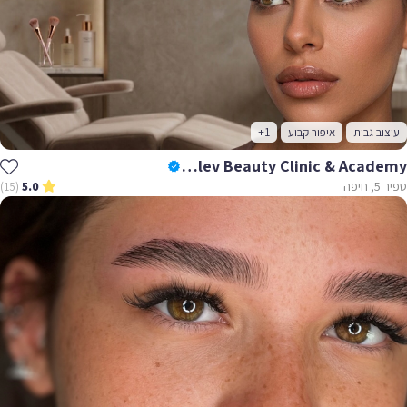
עיצוב גבות
איפור קבוע
+1
Dolev Beauty Clinic & Academy - דולב גבות ביוטי
ספיר 5, חיפה
(15)
5.0