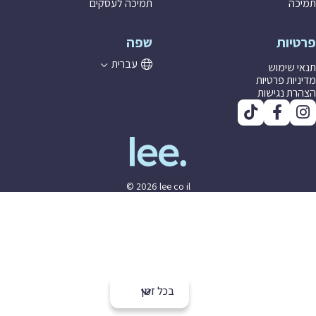
ה
תמיכה לעסקים
יות
שפה
עברית
 שימוש
יות פרטיות
ת נגישות
© 2026 lee co il
בכל זמן