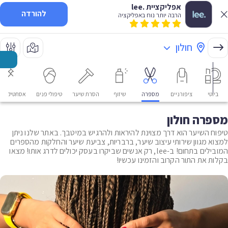
אפליקציית .lee
להורדה
הרבה יותר נוח באפליקציה
חולון
ביוטי
ציפורניים
מספרה
שיזוף
הסרת שיער
טיפולי פנים
אסתטיקה רפ
מספרה חולון
טיפוח השיער הוא דרך מצוינת להיראות ולהרגיש במיטבך. באתר שלנו ניתן
למצוא מגוון שירותי עיצוב שיער, ברבריות, צביעת שיער והחלקות מהספרים
המובילים בתחום! ב-lee, רק אנשים שביקרו בעסק יכולים לדרג אותו! מצאו
בקלות את התור הקרוב והזמינו עכשיו!