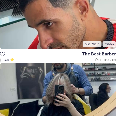
מספרה
טיפולי פנים
The Best Barber
מונטיפיורי, חולון
(1)
5.0