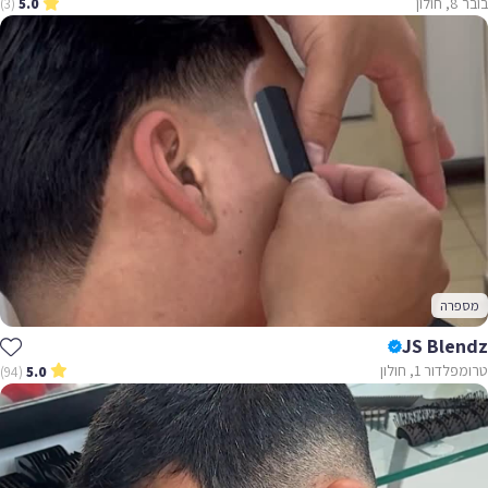
בובר 8, חולון
(3)
5.0
מספרה
JS Blendz
טרומפלדור 1, חולון
(94)
5.0