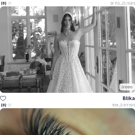
ניצנה 21, בת ים
(0)
מספרה
Blika
הפרדס 5, אזור
(0)