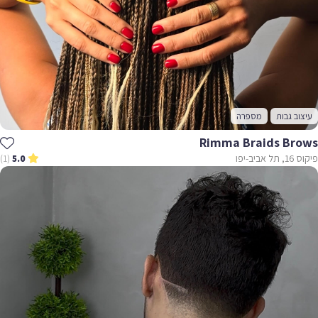
עיצוב גבות
מספרה
Rimma Braids Brows
פיקוס 16, תל אביב-יפו
(1)
5.0