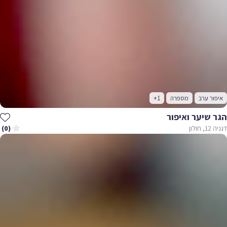
איפור ערב
מספרה
+1
הגר שיער ואיפור
דגניה 12, חולון
(0)