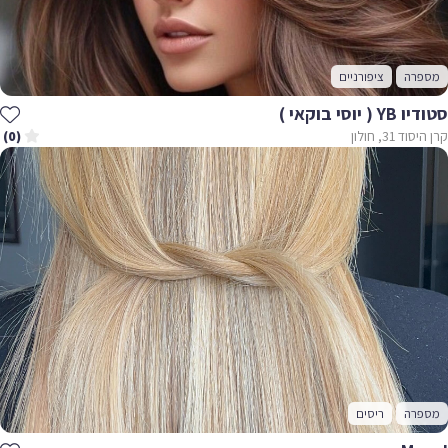
מספרה
ציפורניים
סטודיו YB ( יוסי בוקאי )
קרן היסוד 31, חולון
(0)
מספרה
ריסים