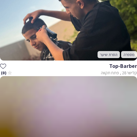
מספרה
הסרת שיער
Top-Barber
קלישר‬‎ 28, פתח תקווה
(0)