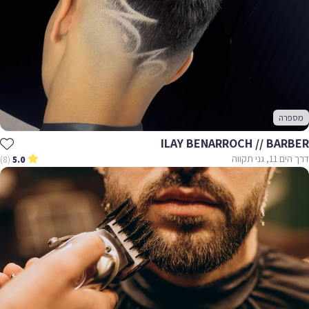
מספרה
ILAY BENARROCH // BARBER
דרך הים 11, גני תקווה
(8)
5.0