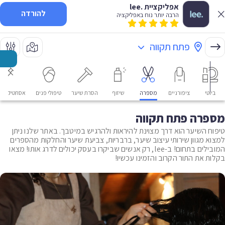
אפליקציית .lee
להורדה
הרבה יותר נוח באפליקציה
פתח תקווה
ביוטי
ציפורניים
מספרה
שיזוף
הסרת שיער
טיפולי פנים
אסתטיקה רפ
מספרה פתח תקווה
טיפוח השיער הוא דרך מצוינת להיראות ולהרגיש במיטבך. באתר שלנו ניתן
למצוא מגוון שירותי עיצוב שיער, ברבריות, צביעת שיער והחלקות מהספרים
המובילים בתחום! ב-lee, רק אנשים שביקרו בעסק יכולים לדרג אותו! מצאו
בקלות את התור הקרוב והזמינו עכשיו!