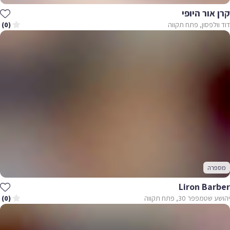
קרן אור היופי
דוד וולפסון, פתח תקווה
(0)
מספרה
Liron Barber
יהושע שטמפפר 30, פתח תקווה
(0)