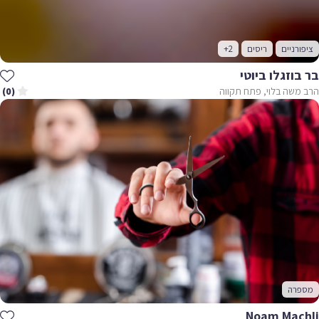
ציפורניים
ריסים
+2
בר בוזגלו ביוטי
הרב משה בלוי, פתח תקווה
(0)
מספרה
Noam Machli