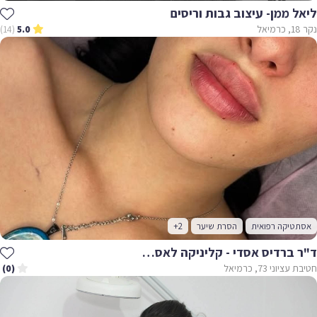
ליאל ממן- עיצוב גבות וריסים
נקר 18, כרמיאל
(14)
5.0
אסתטיקה רפואית
הסרת שיער
+2
ד"ר ברדיס אסדי - קליניקה לאסתטיקה רפואית
חטיבת עציוני 73, כרמיאל
(0)