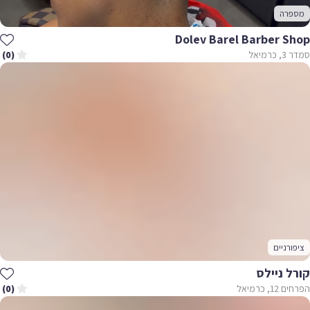
מספרה
Dolev Barel Barber Shop
סמדר 3, כרמיאל
(0)
ציפורניים
קורל ניילס
הפרחים 12, כרמיאל
(0)