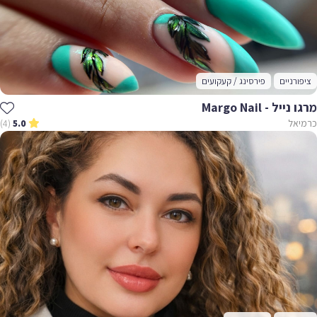
ציפורניים
פירסינג / קעקועים
מרגו נייל - Margo Nail
כרמיאל
(4)
5.0