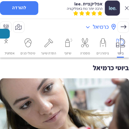
אפליקציית .lee
להורדה
הרבה יותר נוח באפליקציה
כרמיאל
ביוטי
ציפורניים
מספרה
שיזוף
הסרת שיער
טיפולי פנים
אסתטיקה רפ
ביוטי כרמיאל