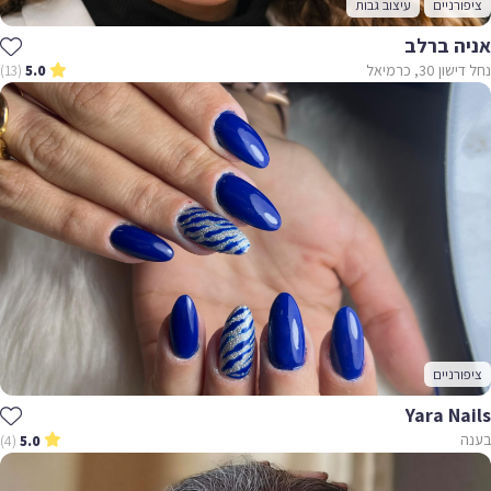
ציפורניים
עיצוב גבות
אניה ברלב
נחל דישון 30, כרמיאל
(13)
5.0
ציפורניים
Yara Nails
בענה
(4)
5.0