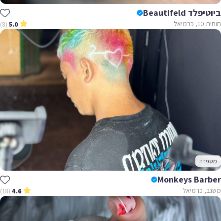
ביוטיפלד Beautifeld
חוחית 10, כרמיאל
(8)
5.0
מספרה
Monkeys Barber
משגב, כרמיאל
(18)
4.6