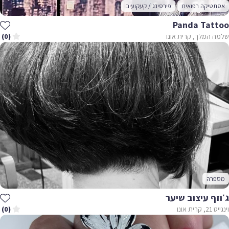
אסתטיקה רפואית
פירסינג / קעקועים
Panda Tattoo
שלמה המלך, קרית אונו
(0)
מספרה
ג׳וזף עיצוב שיער
וינגייט 21, קרית אונו
(0)