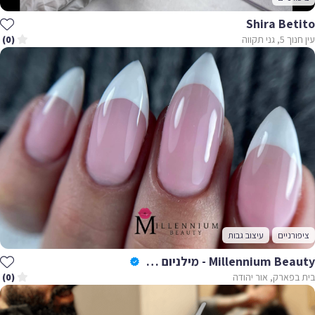
Shira Betito
עין חנוך 5, גני תקווה
(0)
ציפורניים
עיצוב גבות
Millennium Beauty - מילניום ביוטי
בית בפארק, אור יהודה
(0)