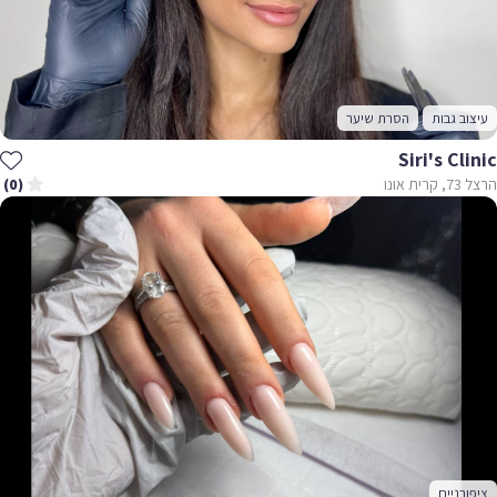
עיצוב גבות
הסרת שיער
Siri's Clinic
הרצל 73, קרית אונו
(0)
ציפורניים