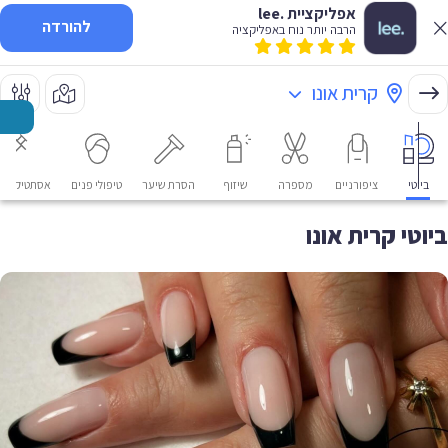
אפליקציית .lee
להורדה
הרבה יותר נוח באפליקציה
קרית אונו
ביוטי
ציפורניים
מספרה
שיזוף
הסרת שיער
טיפולי פנים
אסתטיקה רפ
ביוטי קרית אונו