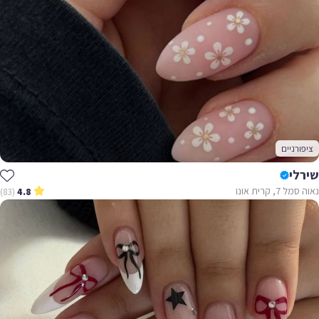
ציפורניים
שירלי
נאוה סמל 7, קרית אונו
(83)
4.8