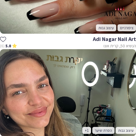
ציפורניים
עיצוב גבות
Adi Nagar Nail Art
הנשיא 50, קרית אונו
(6)
5.0
עיצוב גבות
הסרת שיער
+1