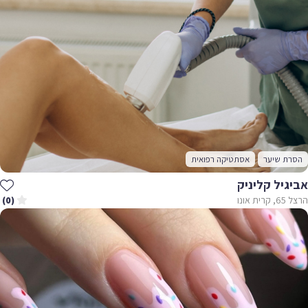
הסרת שיער
אסתטיקה רפואית
אביגיל קליניק
הרצל 65, קרית אונו
(0)