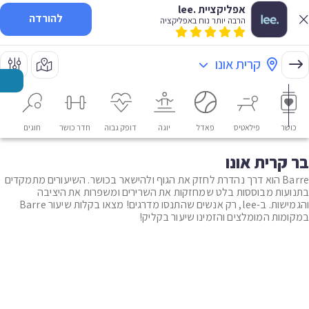
אפליקציית .lee
להורדה
הרבה יותר נוח באפליקציה
קרית אונו
כושר
פילאטיס
פאדל
יוגה
דופק גבוה
חדר כושר
חוגים
או
בר קרית אונו
Barre הוא דרך נהדרת לחזק את הגוף ולהישאר בכושר. השיעורים מתמקדים
בתנועות מבוססות בלט שמחזקות את השרירים ומשפרות את היציבה
והגמישות. ב-lee, רק אנשים שהתנסו מדרגים! מצאו בקלות שיעור Barre
במקומות המומלצים והזמינו שיעור בקליק!