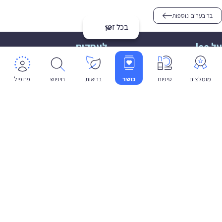
בר בערים נוספות
בכל זמן
על lee
לעסקים
אודות
הצטרפות
תמיכה
תמיכה לעסקים
מומלצים
טיפוח
כושר
בריאות
חיפוש
פרופיל
פרטיות
שפה
עברית
תנאי שימוש
מדיניות פרטיות
הצהרת נגישות
© 2026 lee co il