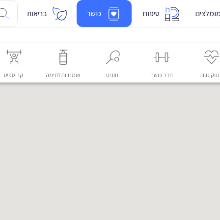
ומלצים
טיפוח
כושר
בריאות
פק גבוה
חדר כושר
חוגים
אומנויות לחימה
קרוספיט