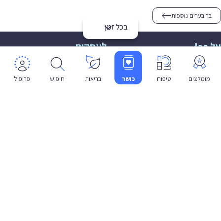
בר בערים נוספות
בכל זמן
על lee
לעסקים
אודות
הצטרפות
תמיכה
תמיכה לעסקים
מומלצים
טיפוח
כושר
בריאות
חיפוש
פרופיל
פרטיות
שפה
עברית
תנאי שימוש
מדיניות פרטיות
הצהרת נגישות
© 2026 lee co il