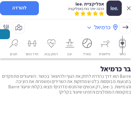
אפליקציית .lee
להורדה
הרבה יותר נוח באפליקציה
כרמיאל
כושר
פילאטיס
פאדל
יוגה
דופק גבוה
חדר כושר
חוגים
או
בר כרמיאל
Barre הוא דרך נהדרת לחזק את הגוף ולהישאר בכושר. השיעורים מתמקדים
בתנועות מבוססות בלט שמחזקות את השרירים ומשפרות את היציבה
והגמישות. ב-lee, רק אנשים שהתנסו מדרגים! מצאו בקלות שיעור Barre
במקומות המומלצים והזמינו שיעור בקליק!