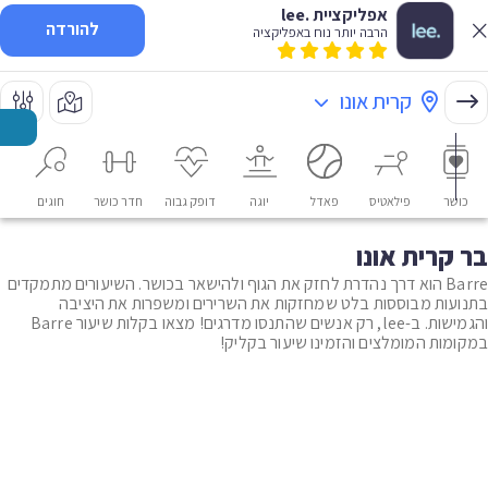
אפליקציית .lee
להורדה
הרבה יותר נוח באפליקציה
קרית אונו
כושר
פילאטיס
פאדל
יוגה
דופק גבוה
חדר כושר
חוגים
או
בר קרית אונו
Barre הוא דרך נהדרת לחזק את הגוף ולהישאר בכושר. השיעורים מתמקדים
בתנועות מבוססות בלט שמחזקות את השרירים ומשפרות את היציבה
והגמישות. ב-lee, רק אנשים שהתנסו מדרגים! מצאו בקלות שיעור Barre
במקומות המומלצים והזמינו שיעור בקליק!