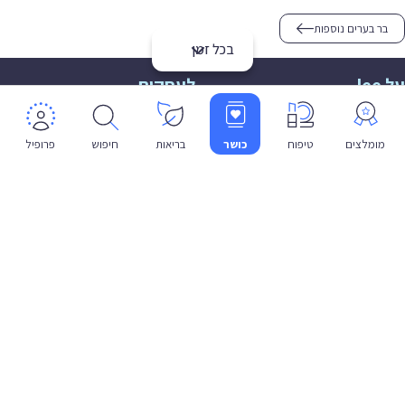
בר בערים נוספות
בכל זמן
על lee
לעסקים
אודות
הצטרפות
תמיכה
תמיכה לעסקים
מומלצים
טיפוח
כושר
בריאות
חיפוש
פרופיל
פרטיות
שפה
עברית
תנאי שימוש
מדיניות פרטיות
הצהרת נגישות
© 2026 lee co il