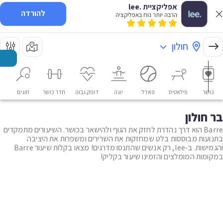
אפליקציית .lee
להורדה
הרבה יותר נוח באפליקציה
חולון
כושר
פילאטיס
פאדל
יוגה
דופק גבוה
חדר כושר
חוגים
או
בר חולון
Barre הוא דרך נהדרת לחזק את הגוף ולהישאר בכושר. השיעורים מתמקדים
בתנועות מבוססות בלט שמחזקות את השרירים ומשפרות את היציבה
והגמישות. ב-lee, רק אנשים שהתנסו מדרגים! מצאו בקלות שיעור Barre
במקומות המומלצים והזמינו שיעור בקליק!