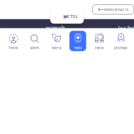
בר בערים נוספות
בכל זמן
על lee
לעסקים
אודות
הצטרפות
תמיכה
תמיכה לעסקים
מומלצים
טיפוח
כושר
בריאות
חיפוש
פרופיל
פרטיות
שפה
עברית
תנאי שימוש
מדיניות פרטיות
הצהרת נגישות
© 2026 lee co il