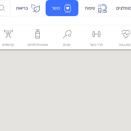
ומלצים
טיפוח
כושר
בריאות
פק גבוה
חדר כושר
חוגים
אומנויות לחימה
קרוספיט