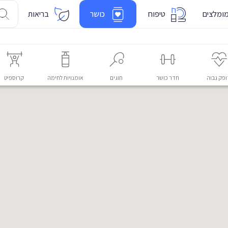
ומלצים
טיפוח
כושר
בריאות
פק גבוה
חדר כושר
חוגים
אומנויות לחימה
קרוספיט