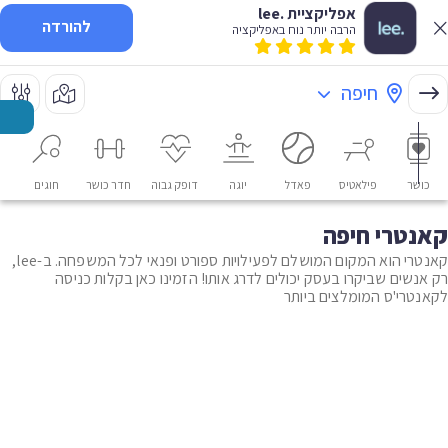
אפליקציית .lee
להורדה
הרבה יותר נוח באפליקציה
חיפה
כושר
פילאטיס
פאדל
יוגה
דופק גבוה
חדר כושר
חוגים
או
קאנטרי חיפה
קאנטרי הוא המקום המושלם לפעילויות ספורט ופנאי לכל המשפחה. ב-lee,
רק אנשים שביקרו בעסק יכולים לדרג אותו! הזמינו כאן בקלות כניסה
לקאנטרי'ס המומלצים ביותר