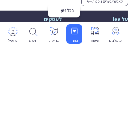
קאנטרי בערים נוספות
בכל זמן
על lee
לעסקים
אודות
הצטרפות
תמיכה
תמיכה לעסקים
מומלצים
טיפוח
כושר
בריאות
חיפוש
פרופיל
פרטיות
שפה
עברית
תנאי שימוש
מדיניות פרטיות
הצהרת נגישות
© 2026 lee co il