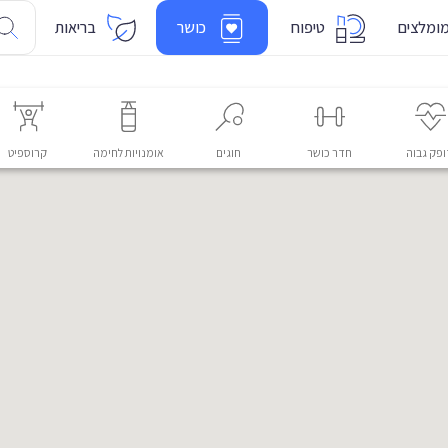
ומלצים
טיפוח
כושר
בריאות
פק גבוה
חדר כושר
חוגים
אומנויות לחימה
קרוספיט