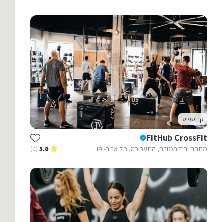
קרוספיט
FitHub CrossFit
מתחם יריד המזרח, התערוכה, תל אביב-יפו
(0)
5.0