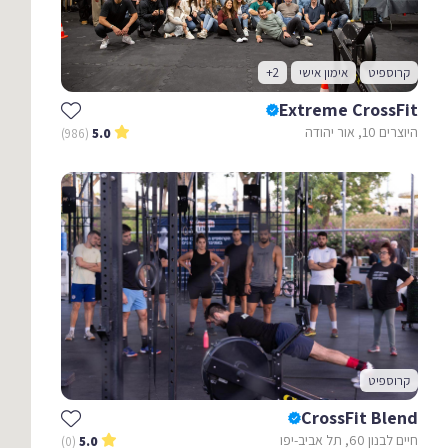
קרוספיט
אימון אישי
+2
Extreme CrossFit
היוצרים 10, אור יהודה
(986)
5.0
קרוספיט
CrossFit Blend
חיים לבנון 60, תל אביב-יפו
(0)
5.0