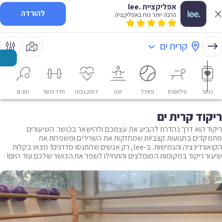
אפליקציית .lee
להורדה
הרבה יותר נוח באפליקציה
קרית ים
כושר
פילאטיס
פאדל
יוגה
דופק גבוה
חדר כושר
חוגים
או
ריקוד קרית ים
ריקוד הוא דרך נהדרת להביע את עצמכם ולהישאר בכושר. השיעורים
מתמקדים בתנועות קצביות שמחזקות את השרירים ומשפרות את
הקואורדינציה והגמישות. ב-lee, רק אנשים שהתנסו מדרגים! מצאו בקלות
שיעור ריקוד במקומות המומלצים והתחילו לשפר את הכושר שלכם עוד היום!