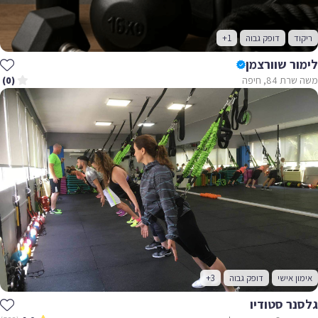
ריקוד
דופק גבוה
+1
לימור שוורצמן
משה שרת 84, חיפה
(0)
אימון אישי
דופק גבוה
+3
גלסנר סטודיו