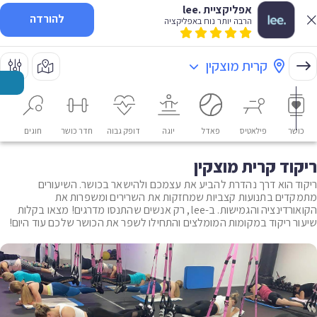
אפליקציית .lee
להורדה
הרבה יותר נוח באפליקציה
קרית מוצקין
כושר
פילאטיס
פאדל
יוגה
דופק גבוה
חדר כושר
חוגים
או
ריקוד קרית מוצקין
ריקוד הוא דרך נהדרת להביע את עצמכם ולהישאר בכושר. השיעורים
מתמקדים בתנועות קצביות שמחזקות את השרירים ומשפרות את
הקואורדינציה והגמישות. ב-lee, רק אנשים שהתנסו מדרגים! מצאו בקלות
שיעור ריקוד במקומות המומלצים והתחילו לשפר את הכושר שלכם עוד היום!