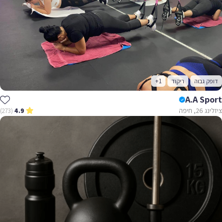
דופק גבוה
ריקוד
+1
A.A Sport
ציזלינג 26, חיפה
(273)
4.9