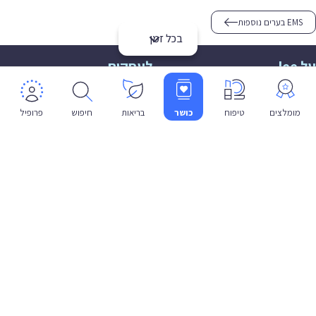
EMS בערים נוספות
בכל זמן
על lee
לעסקים
אודות
הצטרפות
תמיכה
תמיכה לעסקים
מומלצים
טיפוח
כושר
בריאות
חיפוש
פרופיל
פרטיות
שפה
עברית
תנאי שימוש
מדיניות פרטיות
הצהרת נגישות
© 2026 lee co il