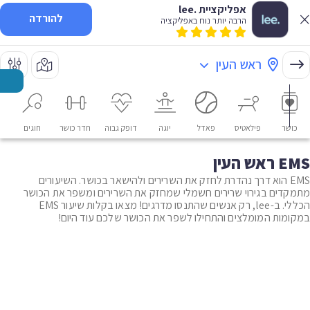
אפליקציית .lee
להורדה
הרבה יותר נוח באפליקציה
ראש העין
כושר
פילאטיס
פאדל
יוגה
דופק גבוה
חדר כושר
חוגים
או
EMS ראש העין
EMS הוא דרך נהדרת לחזק את השרירים ולהישאר בכושר. השיעורים
מתמקדים בגירוי שרירים חשמלי שמחזק את השרירים ומשפר את הכושר
הכללי. ב-lee, רק אנשים שהתנסו מדרגים! מצאו בקלות שיעור EMS
במקומות המומלצים והתחילו לשפר את הכושר שלכם עוד היום!