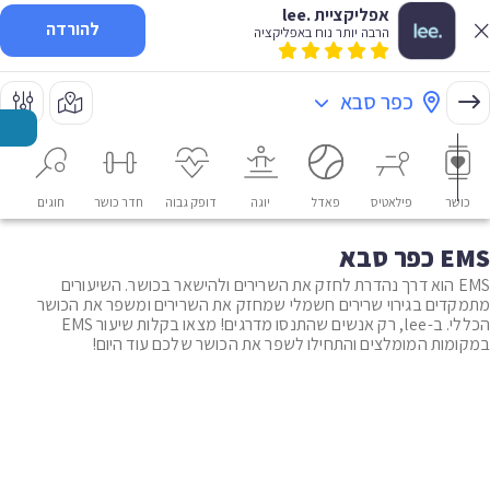
אפליקציית .lee
להורדה
הרבה יותר נוח באפליקציה
כפר סבא
כושר
פילאטיס
פאדל
יוגה
דופק גבוה
חדר כושר
חוגים
או
EMS כפר סבא
EMS הוא דרך נהדרת לחזק את השרירים ולהישאר בכושר. השיעורים
מתמקדים בגירוי שרירים חשמלי שמחזק את השרירים ומשפר את הכושר
הכללי. ב-lee, רק אנשים שהתנסו מדרגים! מצאו בקלות שיעור EMS
במקומות המומלצים והתחילו לשפר את הכושר שלכם עוד היום!