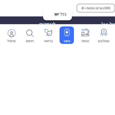
EMS בערים נוספות
בכל זמן
על lee
לעסקים
אודות
הצטרפות
תמיכה
תמיכה לעסקים
מומלצים
טיפוח
כושר
בריאות
חיפוש
פרופיל
פרטיות
שפה
עברית
תנאי שימוש
מדיניות פרטיות
הצהרת נגישות
© 2026 lee co il