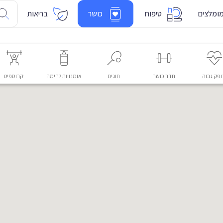
ומלצים
טיפוח
כושר
בריאות
פק גבוה
חדר כושר
חוגים
אומנויות לחימה
קרוספיט