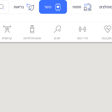
ומלצים
טיפוח
כושר
בריאות
פק גבוה
חדר כושר
חוגים
אומנויות לחימה
קרוספיט