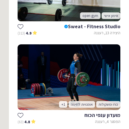
אימון אישי
open gym
Sweat - Fitness Studio
היצירה 13, רעננה
(313)
4.9
כוח ומשקולות
אומנויות לחימה
+1
מועדון ענפי הכוח
המסגר 4, רעננה
(63)
4.8