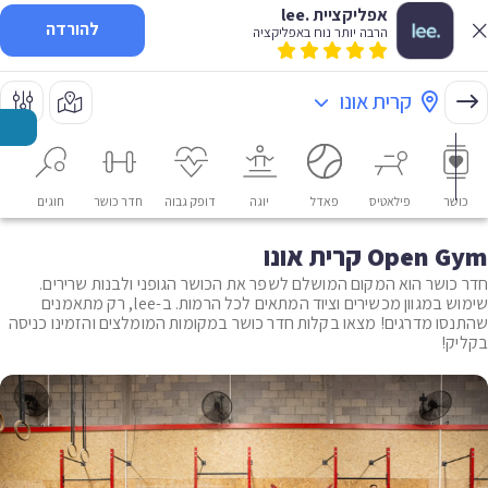
אפליקציית .lee
להורדה
הרבה יותר נוח באפליקציה
קרית אונו
כושר
פילאטיס
פאדל
יוגה
דופק גבוה
חדר כושר
חוגים
או
Open Gym קרית אונו
חדר כושר הוא המקום המושלם לשפר את הכושר הגופני ולבנות שרירים.
שימוש במגוון מכשירים וציוד המתאים לכל הרמות. ב-lee, רק מתאמנים
שהתנסו מדרגים! מצאו בקלות חדר כושר במקומות המומלצים והזמינו כניסה
בקליק!