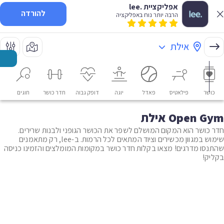
אפליקציית .lee
להורדה
הרבה יותר נוח באפליקציה
אילת
כושר
פילאטיס
פאדל
יוגה
דופק גבוה
חדר כושר
חוגים
או
Open Gym אילת
חדר כושר הוא המקום המושלם לשפר את הכושר הגופני ולבנות שרירים.
שימוש במגוון מכשירים וציוד המתאים לכל הרמות. ב-lee, רק מתאמנים
שהתנסו מדרגים! מצאו בקלות חדר כושר במקומות המומלצים והזמינו כניסה
בקליק!