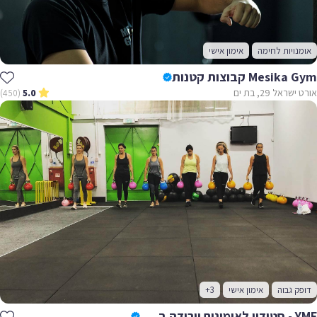
אומנויות לחימה
אימון אישי
Mesika Gym קבוצות קטנות
אורט ישראל 29, בת ים
(450)
5.0
דופק גבוה
אימון אישי
+3
YMF - סטודיו לאימונים וירידה במשקל