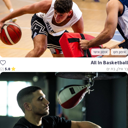
אימון חוץ
אימון אישי
All In Basketball
בר אילן, בת ים
(2)
5.0