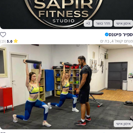
אימון אישי
חדר כושר
+3
ספיר פיטנס
מנחם יקואל 4, בת ים
(19)
5.0
אימון אישי