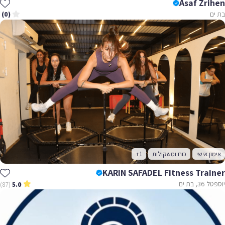
Asaf Zrihen
בת ים
(0)
אימון אישי
כוח ומשקולות
+1
KARIN SAFADEL Fitness Trainer
יוספטל 36, בת ים
(87)
5.0