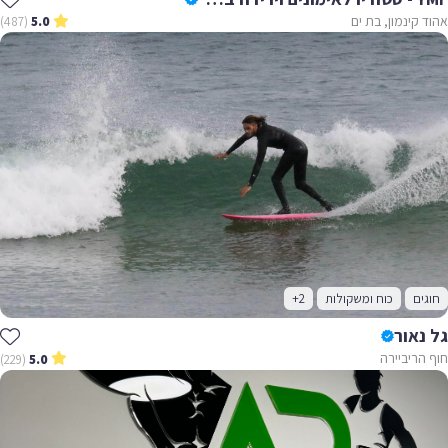
אהוד קינמון, בת ים
(487)
5.0
חוגים
כוח ומשקולות
+2
גל נאור
חוף הריביירה
(229)
5.0