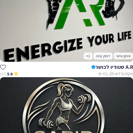
אימון אישי
דופק גבוה
+1
A.R סטודיו לכושר
מקס נורדאו 20, בת ים
(57)
5.0