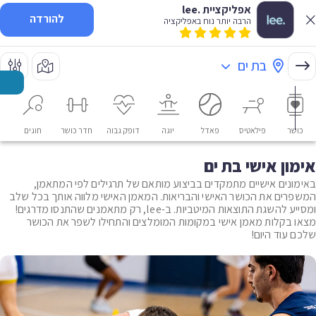
אפליקציית .lee
להורדה
הרבה יותר נוח באפליקציה
בת ים
כושר
פילאטיס
פאדל
יוגה
דופק גבוה
חדר כושר
חוגים
או
אימון אישי בת ים
באימונים אישיים מתמקדים בביצוע מותאם של תרגילים לפי המתאמן,
המשפרים את הכושר האישי והבריאות. המאמן האישי מלווה אותך בכל שלב
ומסייע להשגת התוצאות המיטביות. ב-lee, רק מתאמנים שהתנסו מדרגים!
מצאו בקלות מאמן אישי במקומות המומלצים והתחילו לשפר את הכושר
שלכם עוד היום!