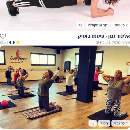
אימון אישי
כוח ומשקולות
+2
אלינור גנון - פיטנס בוטיק
אורט ישראל 58, בת ים
(514)
4.9
דופק גבוה
ריקוד
+3