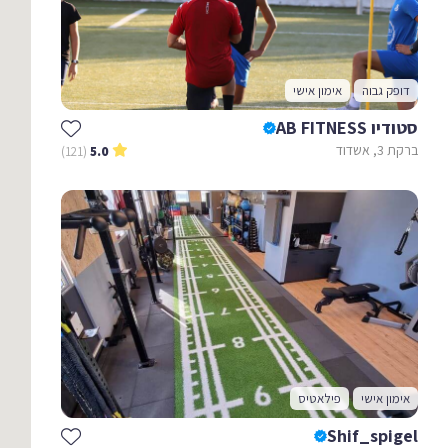
דופק גבוה
אימון אישי
סטודיו AB FITNESS
ברקת 3, אשדוד
(121)
5.0
אימון אישי
פילאטיס
Shif_spigel