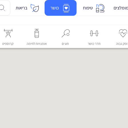
ומלצים
טיפוח
כושר
בריאות
פק גבוה
חדר כושר
חוגים
אומנויות לחימה
קרוספיט