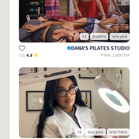
אימון אישי
פילאטיס
+1
DANA'S PILATES STUDIO
אפרסמון 1, אשדוד
(18)
4.8
טיפולי פנים
עיצוב גבות
+3