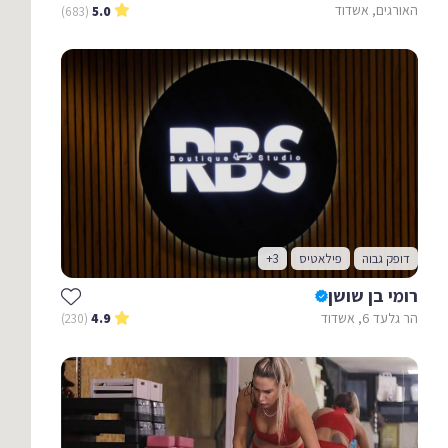
האורגים, אשדוד
(683)
5.0
דופק גבוה
פילאטיס
+3
רומי בן שושן
הר גלעד 6, אשדוד
(230)
4.9