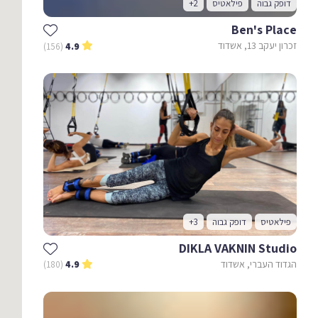
דופק גבוה
פילאטיס
+2
Ben's Place
זכרון יעקב 13, אשדוד
(156)
4.9
פילאטיס
דופק גבוה
+3
DIKLA VAKNIN Studio
הגדוד העברי, אשדוד
(180)
4.9