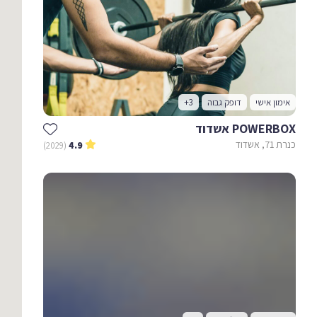
אימון אישי
דופק גבוה
+3
POWERBOX אשדוד
כנרת 71, אשדוד
(2029)
4.9