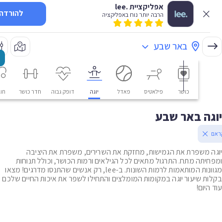
אפליקציית .lee
להורדה
הרבה יותר נוח באפליקציה
באר שבע
כושר
פילאטיס
פאדל
יוגה
דופק גבוה
חדר כושר
חוגים
ה באר שבע
 משפרת את הגמישות, מחזקת את השרירים, משפרת את היציבה
יתה מתח. התרגול מתאים לכל הגילאים ורמות הכושר, וכולל תנוחות
מגוונות המותאמות לרמות השונות. ב-lee, רק אנשים שהתנסו מדרגים! מצאו
ת שיעור יוגה במקומות המומלצים והתחילו לשפר את איכות החיים שלכם
יום!