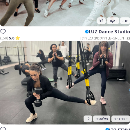
יוגה
ריקוד
+2
LUZ Dance Studio
בנין B-GREEN, הרוקמים 23, חולון
(150)
5.0
דופק גבוה
פילאטיס
+2
שירלי כהן