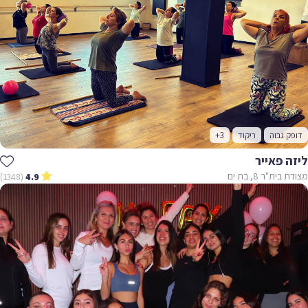
דופק גבוה
ריקוד
+3
ליזה פאייר
מצודת בית"ר 8, בת ים
(1348)
4.9