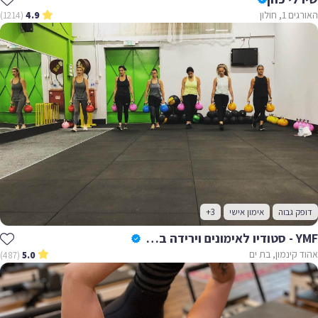
האורגים 1, חולון
(1214)
4.9
דופק גבוה
אימון אישי
+3
YMF - סטודיו לאימונים וירידה במשקל
אהוד קינמון, בת ים
(487)
5.0