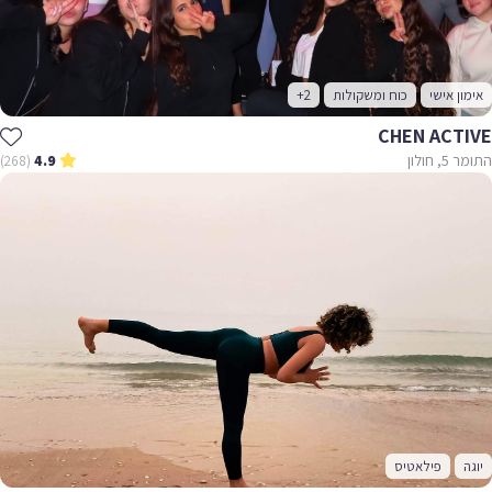
אימון אישי
כוח ומשקולות
+2
CHEN ACTIVE
התומר 5, חולון
(268)
4.9
יוגה
פילאטיס