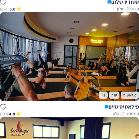
סטודיו שלום
הדס 22, חולון
(154)
5.0
פילאטיס
יוגה
+1
פילאטיס טיים
המשביר 1, חולון
(739)
4.9