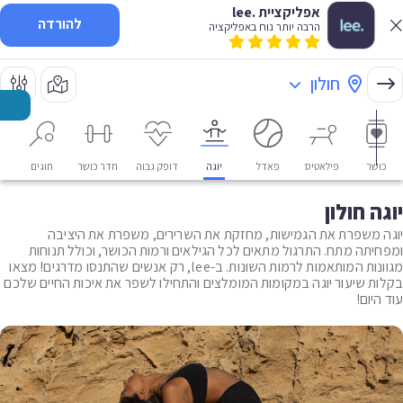
אפליקציית .lee
להורדה
הרבה יותר נוח באפליקציה
חולון
כושר
פילאטיס
פאדל
יוגה
דופק גבוה
חדר כושר
חוגים
או
יוגה חולון
יוגה משפרת את הגמישות, מחזקת את השרירים, משפרת את היציבה
ומפחיתה מתח. התרגול מתאים לכל הגילאים ורמות הכושר, וכולל תנוחות
מגוונות המותאמות לרמות השונות. ב-lee, רק אנשים שהתנסו מדרגים! מצאו
בקלות שיעור יוגה במקומות המומלצים והתחילו לשפר את איכות החיים שלכם
עוד היום!