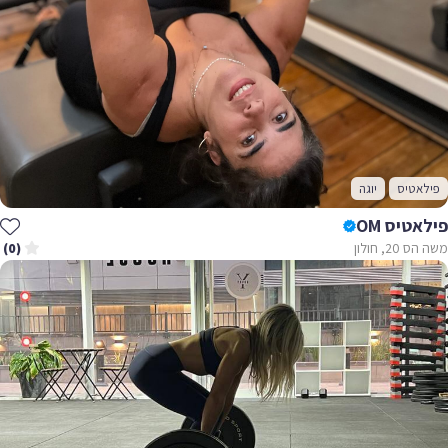
פילאטיס
יוגה
פילאטיס OM
משה הס 20, חולון
(0)