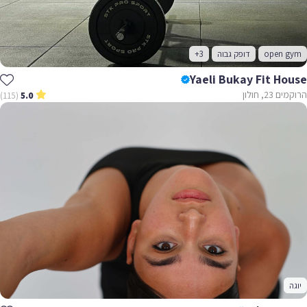
open gym
דופק גבוה
+3
Yaeli Bukay Fit House
הרוקמים 23, חולון
(115)
5.0
יוגה