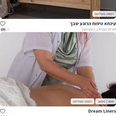
רפואה משלימה
עינתא טיפוח הרוגע שבך
אוריהו הנביא 1, ראש העין
(0)
ספא / מסאג'
רפואה משלימה
Dream Liners