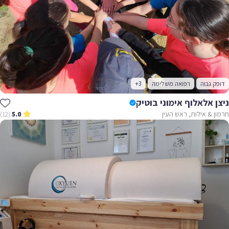
דופק גבוה
רפואה משלימה
+3
ניצן אלאלוף אימוני בוטיק
חרמון & אילות, ראש העין
(12)
5.0