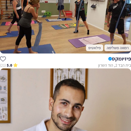
רפואה משלימה
פילאטיס
פיזיומקס
בית הבד 2, הוד השרון
(21)
5.0