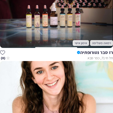
רפואה משלימה
אימון אישי
רז סבר נטורופתיה
תל חי 71, כפר סבא
(0)