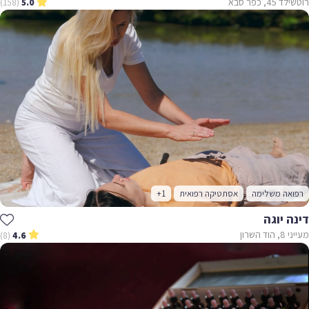
רוטשילד 45, כפר סבא
(158)
5.0
רפואה משלימה
אסתטיקה רפואית
+1
דינה יוגה
מעייני 8, הוד השרון
(8)
4.6