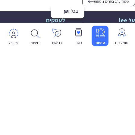
איפור ערב בערים נוספות
בכל זמן
על lee
לעסקים
אודות
הצטרפות
תמיכה
תמיכה לעסקים
מומלצים
טיפוח
כושר
בריאות
חיפוש
פרופיל
פרטיות
שפה
עברית
תנאי שימוש
מדיניות פרטיות
הצהרת נגישות
© 2026 lee co il