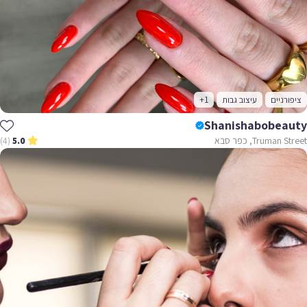
ציפורניים
עיצוב גבות
+1
Shanishabobeauty
Truman Street, כפר סבא
(4)
5.0