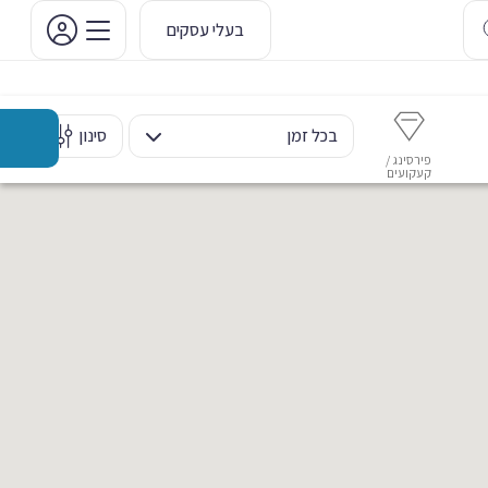
בעלי עסקים
בכל זמן
סינון
פירסינג /
איפור קבוע
איפור ערב
אסתטיקה דנטלית
מ
קעקועים