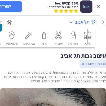
אפליקציית .lee
להורדה
הרבה יותר נוח באפליקציה
תל אביב
ביוטי
ציפורניים
מספרה
שיזוף
הסרת שיער
טיפולי פנים
אסתטי
וב גבות תל אביב
יטה המשולבת
 מושלם מתחיל בגבות מטופחות! הזמינו עכשיו עיצוב גבות מותאם
אישית מהמומחים המובילים בתחום. ב-lee, רק אנשים שביקרו בעסק יכולים
 אותו! מצאו בקלות את התור הקרוב והזמינו עכשיו!