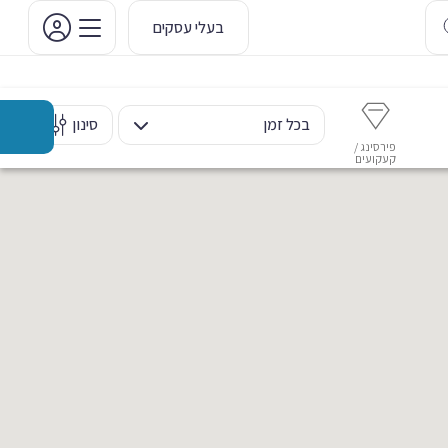
בעלי עסקים
בכל זמן
סינון
פירסינג /
איפור קבוע
איפור ערב
אסתטיקה דנטלית
מ
קעקועים