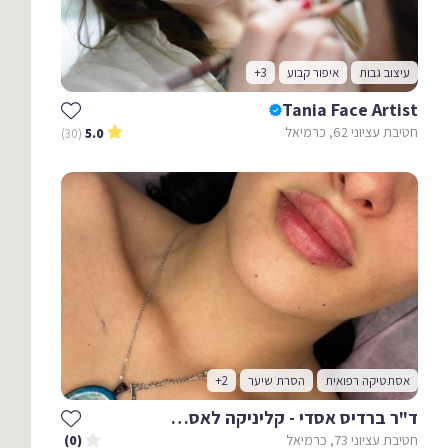
עיצוב גבות
איפור קבוע
+3
Tania Face Artist
חטיבת עציוני 62, כרמיאל
(30)
5.0
אסתטיקה רפואית
הסרת שיער
+2
ד"ר ברדיס אסדי - קליניקה לאסתטיקה רפואית
חטיבת עציוני 73, כרמיאל
(0)