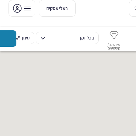
בעלי עסקים
בכל זמן
סינון
פירסינג /
איפור קבוע
איפור ערב
אסתטיקה דנטלית
מ
קעקועים