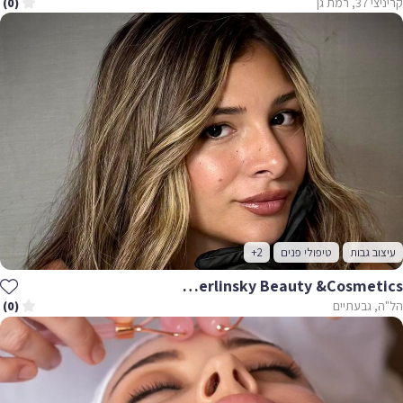
קריניצי 37, רמת גן
(0)
עיצוב גבות
טיפולי פנים
+2
Annael Berlinsky Beauty &cosmetics
הל"ה, גבעתיים
(0)