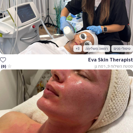
טיפולי פנים
רפואה משלימה
+3
Eva Skin Therapist
סמטת השילוח 9, רמת גן
(0)