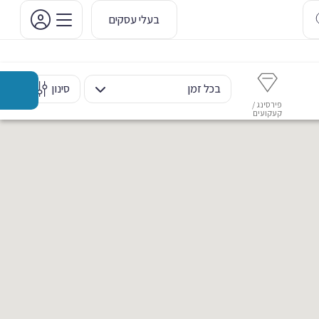
בעלי עסקים
בכל זמן
סינון
פירסינג /
איפור קבוע
איפור ערב
אסתטיקה דנטלית
מ
קעקועים